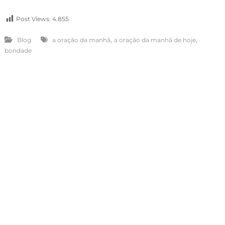
Post Views:
4.855
,
,
Blog
a oração da manhã
a oração da manhã de hoje
bondade