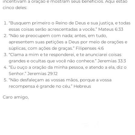
incentivam a oração e mostram seus benefícios. Aqui estão
cinco deles:
“Busquem primeiro o Reino de Deus e sua justiça, e todas
essas coisas serão acrescentadas a vocês.” Mateus 6:33
“Não se preocupem com nada; antes, em tudo,
apresentem suas petições a Deus por meio de orações e
súplicas, com ações de graças.” Filipenses 4:6
“Clama a mim e te responderei, e te anunciarei coisas
grandes e ocultas que você não conhece.” Jeremias 33:3
“Eu ouço a oração da minha pessoa, e atendo a ela, diz o
Senhor.” Jeremias 29:12
“Não desfaleçam as vossas mãos, porque a vossa
recompensa é grande no céu.” Hebreus
Caro amigo,