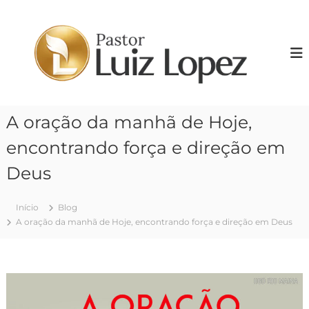
P
u
P
l
r
a
.
r
L
p
u
a
i
r
A oração da manhã de Hoje,
z
a
o
L
encontrando força e direção em
c
o
o
Deus
p
n
e
t
z
Início
Blog
e
A oração da manhã de Hoje, encontrando força e direção em Deus
ú
d
o