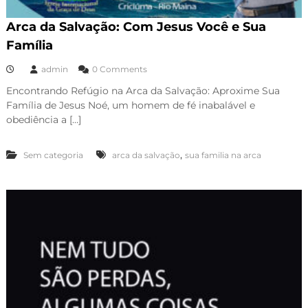
Arca da Salvação: Com Jesus Você e Sua
Família
admin
0 Comments
Encontrando Refúgio na Arca da Salvação: Aproxime Sua
Família de Jesus Noé, um homem de fé inabalável e
obediência a […]
,
Sem categoria
arca da salvação
sua familia na arca