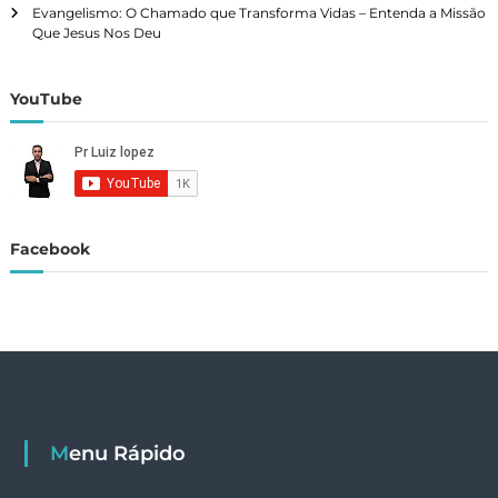
ç
Evangelismo: O Chamado que Transforma Vidas – Entenda a Missão
Que Jesus Nos Deu
ã
o
YouTube
p
o
r
Facebook
p
o
s
t
Menu Rápido