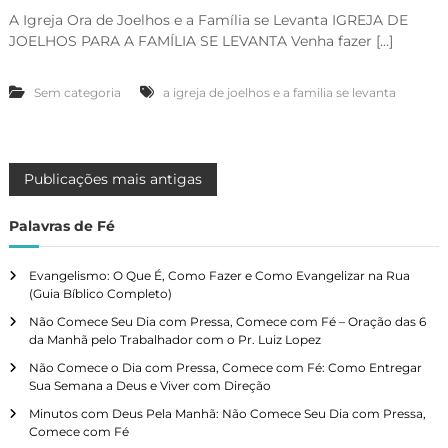
A Igreja Ora de Joelhos e a Família se Levanta IGREJA DE
JOELHOS PARA A FAMÍLIA SE LEVANTA Venha fazer […]
Sem categoria
a igreja de joelhos e a familia se levanta
N
Publicações mais antigas
a
Palavras de Fé
v
Evangelismo: O Que É, Como Fazer e Como Evangelizar na Rua
(Guia Bíblico Completo)
e
Não Comece Seu Dia com Pressa, Comece com Fé – Oração das 6
da Manhã pelo Trabalhador com o Pr. Luiz Lopez
g
Não Comece o Dia com Pressa, Comece com Fé: Como Entregar
Sua Semana a Deus e Viver com Direção
a
Minutos com Deus Pela Manhã: Não Comece Seu Dia com Pressa,
Comece com Fé