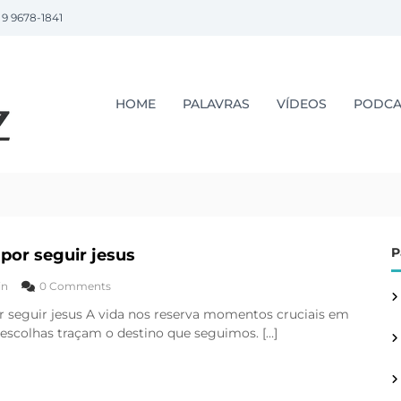
 9 9678-1841
P
r
.
HOME
PALAVRAS
VÍDEOS
PODCA
L
u
i
z
L
o
p
P
 por seguir jesus
e
z
in
0 Comments
r seguir jesus A vida nos reserva momentos cruciais em
escolhas traçam o destino que seguimos. […]