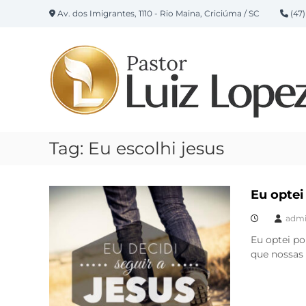
P
Av. dos Imigrantes, 1110 - Rio Maina, Criciúma / SC
(47)
u
l
a
r
p
a
r
a
o
Tag:
Eu escolhi jesus
c
o
n
t
Eu optei
e
adm
ú
d
Eu optei po
o
que nossas 