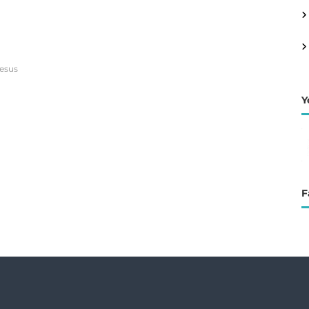
jesus
Y
F