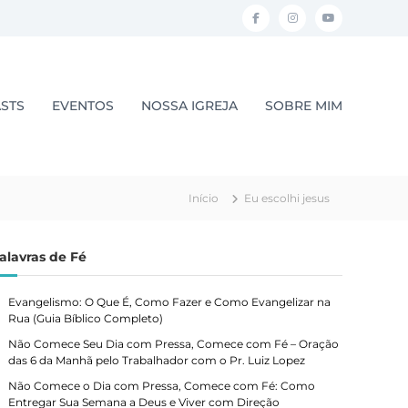
F
I
Y
a
n
o
c
s
u
e
t
t
STS
EVENTOS
NOSSA IGREJA
SOBRE MIM
b
a
u
o
g
b
o
r
e
Início
Eu escolhi jesus
k
a
m
alavras de Fé
Evangelismo: O Que É, Como Fazer e Como Evangelizar na
Rua (Guia Bíblico Completo)
Não Comece Seu Dia com Pressa, Comece com Fé – Oração
das 6 da Manhã pelo Trabalhador com o Pr. Luiz Lopez
Não Comece o Dia com Pressa, Comece com Fé: Como
Entregar Sua Semana a Deus e Viver com Direção