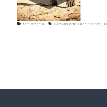
,
Sem categoria
Eu escolhi jesus
Eu optei por seguir 