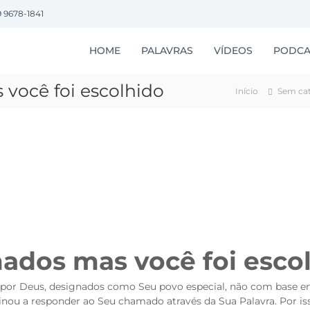
9 9678-1841
HOME
PALAVRAS
VÍDEOS
PODCA
você foi escolhido
Início
Sem cat
dos mas você foi esco
or Deus, designados como Seu povo especial, não com base em
tinou a responder ao Seu chamado através da Sua Palavra. Por is