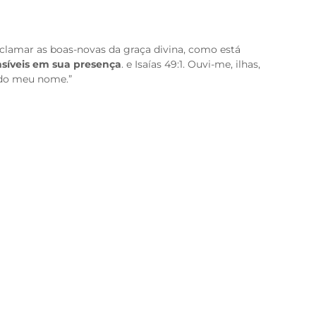
clamar as boas-novas da graça divina, como está
nsíveis em sua presença
. e Isaías 49:1. Ouvi-me, ilhas,
 do meu nome.”