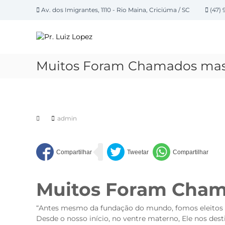
P
Av. dos Imigrantes, 1110 - Rio Maina, Criciúma / SC
(47) 
u
P
l
a
r
r
.
p
L
Muitos Foram Chamados mas 
a
u
r
i
a
z
o
L
c
admin
o
o
n
p
t
e
e
z
ú
d
Muitos Foram Chama
o
“Antes mesmo da fundação do mundo, fomos eleitos p
Desde o nosso início, no ventre materno, Ele nos des