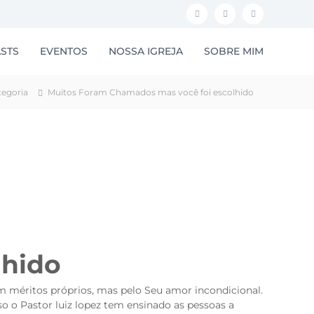
F
I
Y
a
n
o
STS
EVENTOS
NOSSA IGREJA
SOBRE MIM
c
s
u
e
t
t
egoria
Muitos Foram Chamados mas você foi escolhido
b
a
u
o
g
b
o
r
e
k
a
m
lhido
 méritos próprios, mas pelo Seu amor incondicional.
so o Pastor luiz lopez tem ensinado as pessoas a