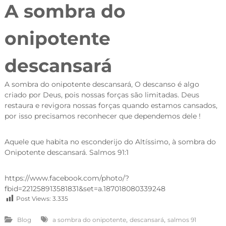
A sombra do
onipotente
descansará
A sombra do onipotente descansará, O descanso é algo
criado por Deus, pois nossas forças são limitadas. Deus
restaura e revigora nossas forças quando estamos cansados,
por isso precisamos reconhecer que dependemos dele !
Aquele que habita no esconderijo do Altíssimo, à sombra do
Onipotente descansará. Salmos 91:1
https://www.facebook.com/photo/?
fbid=221258913581831&set=a.187018080339248
Post Views:
3.335
,
,
Blog
a sombra do onipotente
descansará
salmos 91