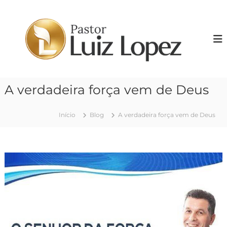
P
u
P
l
r
a
.
r
L
p
u
a
i
r
A verdadeira força vem de Deus
z
a
o
L
c
o
Início
Blog
A verdadeira força vem de Deus
o
p
n
e
t
z
e
ú
d
o