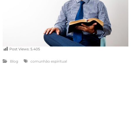
Post Views:
5.405
Blog
comunhão espiritual