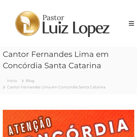
P
u
P
l
r
a
.
r
L
p
u
a
i
r
Cantor Fernandes Lima em
z
a
o
L
Concórdia Santa Catarina
c
o
o
p
n
Início
Blog
e
t
Cantor Fernandes Lima em Concórdia Santa Catarina
z
e
ú
d
o