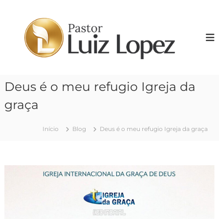
P
u
P
l
r
a
.
r
L
p
u
a
i
r
Deus é o meu refugio Igreja da
z
a
o
L
graça
c
o
o
p
n
Início
Blog
Deus é o meu refugio Igreja da graça
e
t
z
e
ú
d
o