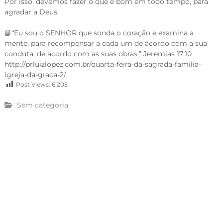
Por isso, devemos fazer o que é bom em todo tempo, para
agradar a Deus.
📘“Eu sou o SENHOR que sonda o coração e examina a
mente, para recompensar a cada um de acordo com a sua
conduta, de acordo com as suas obras.” Jeremias 17:10
http://prluizlopez.com.br/quarta-feira-da-sagrada-familia-
igreja-da-graca-2/
Post Views:
6.205
Sem categoria