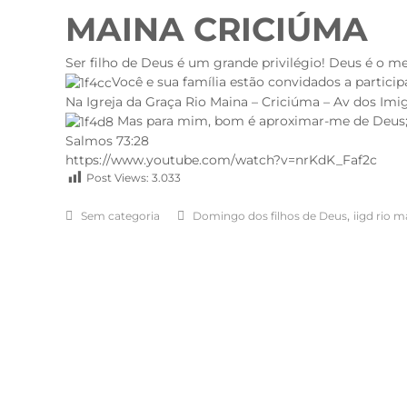
MAINA CRICIÚMA
Ser filho de Deus é um grande privilégio! Deus é o mel
Você e sua família estão convidados a particip
Na Igreja da Graça Rio Maina – Criciúma – Av dos Imigr
Mas para mim, bom é aproximar-me de Deus; p
Salmos 73:28
https://www.youtube.com/watch?v=nrKdK_Faf2c
Post Views:
3.033
,
Sem categoria
Domingo dos filhos de Deus
iigd rio m