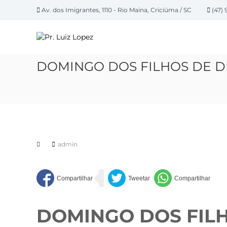
P
Av. dos Imigrantes, 1110 - Rio Maina, Criciúma / SC
(47) 
u
P
l
a
r
r
.
p
L
DOMINGO DOS FILHOS DE D
a
u
r
i
a
z
o
L
c
o
o
n
p
t
admin
e
e
z
ú
d
o
DOMINGO DOS FILH