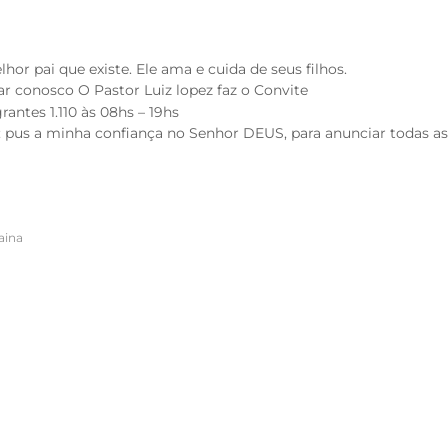
hor pai que existe. Ele ama e cuida de seus filhos.
ar conosco O Pastor Luiz lopez faz o Convite
antes 1.110 às 08hs – 19hs
us a minha confiança no Senhor DEUS, para anunciar todas as 
aina