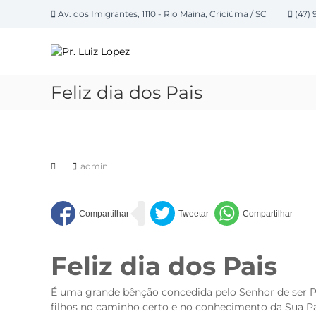
P
Av. dos Imigrantes, 1110 - Rio Maina, Criciúma / SC
(47) 
u
P
l
a
r
r
.
p
L
Feliz dia dos Pais
a
u
r
i
a
z
o
L
c
admin
o
o
n
p
t
e
e
z
ú
d
Feliz dia dos Pais
o
É uma grande bênção concedida pelo Senhor de ser 
filhos no caminho certo e no conhecimento da Sua Pa