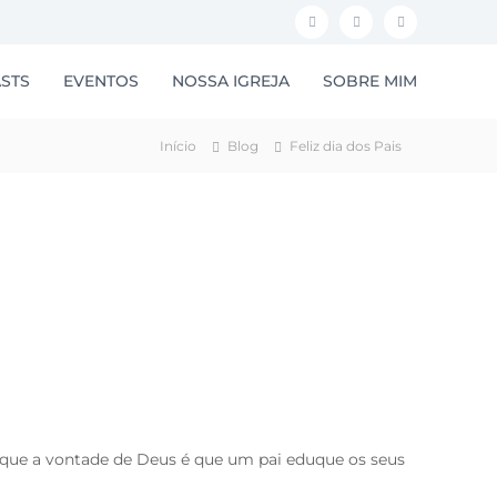
F
I
Y
a
n
o
STS
EVENTOS
NOSSA IGREJA
SOBRE MIM
c
s
u
e
t
t
Início
Blog
Feliz dia dos Pais
b
a
u
o
g
b
o
r
e
k
a
m
que a vontade de Deus é que um pai eduque os seus