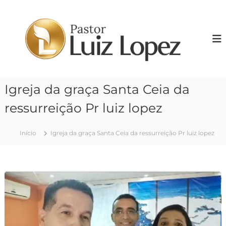
P
u
P
l
r
a
.
r
L
p
u
a
i
r
Igreja da graça Santa Ceia da
z
a
o
L
ressurreição Pr luiz lopez
c
o
o
p
n
Início
Igreja da graça Santa Ceia da ressurreição Pr luiz lopez
e
t
z
e
ú
d
o