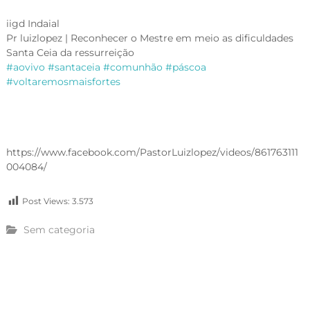
iigd Indaial
Pr luizlopez | Reconhecer o Mestre em meio as dificuldades
Santa Ceia da ressurreição
#
aovivo
#
santaceia
#
comunhão
#
páscoa
#
voltaremosmaisfortes
https://www.facebook.com/PastorLuizlopez/videos/861763111
004084/
Post Views:
3.573
Sem categoria