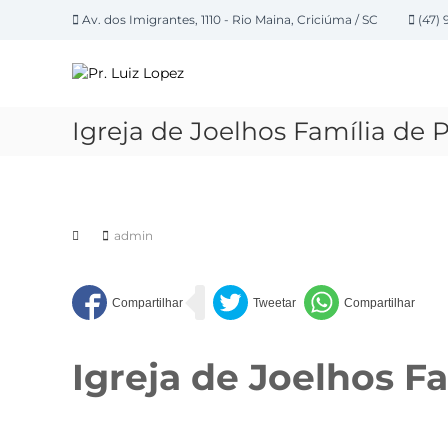
P
Av. dos Imigrantes, 1110 - Rio Maina, Criciúma / SC
(47) 
u
P
l
a
r
r
.
p
L
Igreja de Joelhos Família de 
a
u
r
i
a
z
o
L
c
admin
o
o
n
p
t
e
e
z
ú
d
Igreja de Joelhos F
o