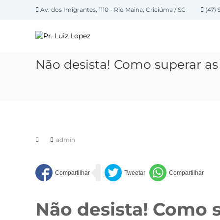
P
Av. dos Imigrantes, 1110 - Rio Maina, Criciúma / SC
(47) 
u
P
l
a
r
r
.
p
L
Não desista! Como superar as
a
u
r
i
a
z
o
L
c
o
o
n
p
t
admin
e
e
z
ú
d
o
Não desista! Como s