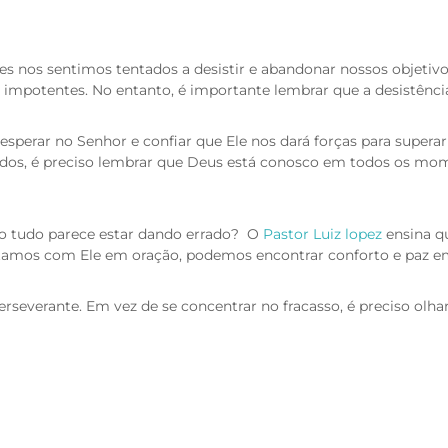
s nos sentimos tentados a desistir e abandonar nossos objetivo
s e impotentes. No entanto, é importante lembrar que a desistênci
sperar no Senhor e confiar que Ele nos dará forças para superar
dos, é preciso lembrar que Deus está conosco em todos os mom
o tudo parece estar dando errado? O
Pastor Luiz lopez
ensina qu
amos com Ele em oração, podemos encontrar conforto e paz em
erseverante. Em vez de se concentrar no fracasso, é preciso olha