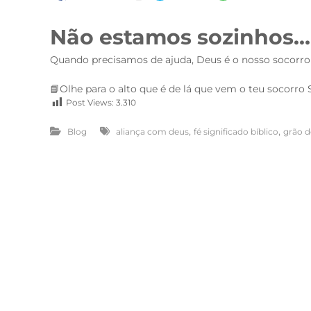
Não estamos sozinhos…
Quando precisamos de ajuda, Deus é o nosso socorro 
📘Olhe para o alto que é de lá que vem o teu socorro S
Post Views:
3.310
,
,
Blog
aliança com deus
fé significado bíblico
grão 