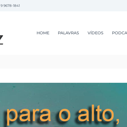
 9 9678-1841
P
r
.
HOME
PALAVRAS
VÍDEOS
PODCA
L
u
i
z
L
o
p
e
z