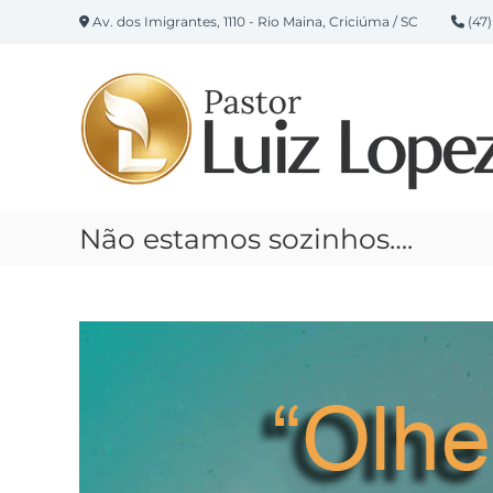
P
Av. dos Imigrantes, 1110 - Rio Maina, Criciúma / SC
(47)
u
l
a
r
p
a
r
a
o
Não estamos sozinhos….
c
o
n
t
e
ú
d
o