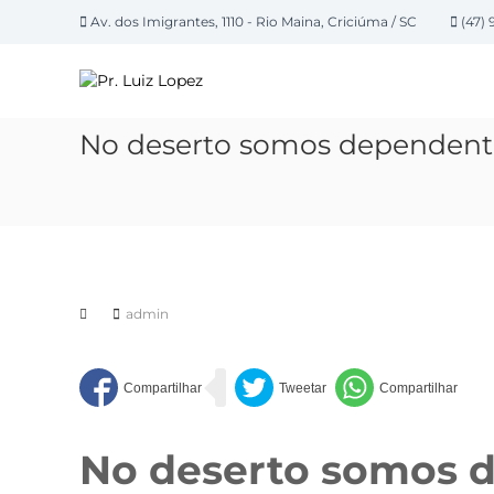
P
Av. dos Imigrantes, 1110 - Rio Maina, Criciúma / SC
(47) 
u
P
l
a
r
r
.
p
L
No deserto somos dependen
a
u
r
i
a
z
o
L
c
o
o
n
p
t
admin
e
e
z
ú
d
o
No deserto somos 