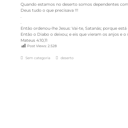
Quando estamos no deserto somos dependentes comple
Deus tudo o que precisava !!!
.
.
Então ordenou-lhe Jesus: Vai-te, Satanás; porque está e
Então o Diabo o deixou; e eis que vieram os anjos e o 
Mateus 4:10,11
Post Views:
2.528
Sem categoria
deserto