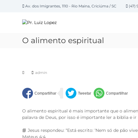
P
Av. dos Imigrantes, 1110 - Rio Maina, Criciúma / SC
(47) 
u
P
l
a
r
r
.
p
L
O alimento espiritual
a
u
r
i
a
z
o
L
c
admin
o
o
n
p
t
e
e
z
ú
d
O alimento espiritual é mais importante que o alimen
o
palavra de Deus, por isso é importante ler a biblia e i
📘 Jesus respondeu: “Está escrito: ‘Nem só de pão vi
Mateus 4:4