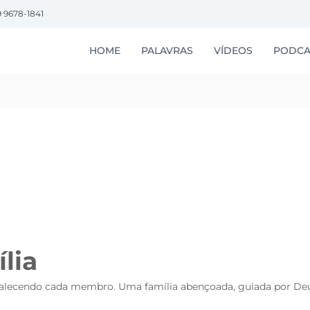
9 9678-1841
HOME
PALAVRAS
VÍDEOS
PODCA
lia
ortalecendo cada membro. Uma família abençoada, guiada por Deu