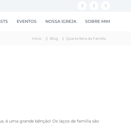
F
I
Y
a
n
o
STS
EVENTOS
NOSSA IGREJA
SOBRE MIM
c
s
u
e
t
t
Início
Blog
Quarta feira da Família
b
a
u
o
g
b
o
r
e
k
a
m
s, é uma grande bênção! Os laços de família são