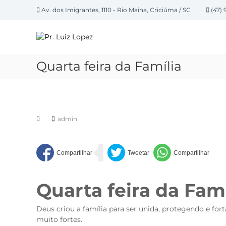
P
Av. dos Imigrantes, 1110 - Rio Maina, Criciúma / SC
(47) 
u
P
l
a
r
r
.
p
L
Quarta feira da Família
a
u
r
i
a
z
o
L
c
admin
o
o
n
p
t
e
e
z
ú
d
Quarta feira da Famí
o
Deus criou a família para ser unida, protegendo e f
muito fortes.