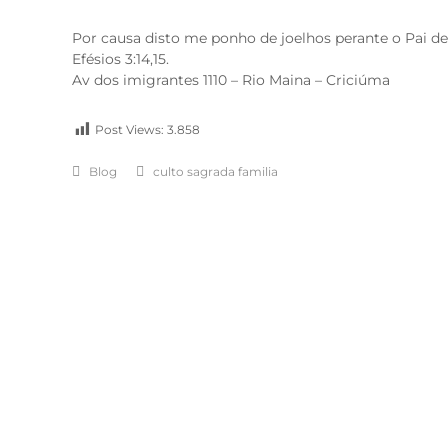
Por causa disto me ponho de joelhos perante o Pai de
Efésios 3:14,15.
Av dos imigrantes 1110 – Rio Maina – Criciúma
Post Views:
3.858
Blog
culto sagrada familia