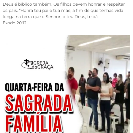
Deus é bíblico também, Os filhos devem honrar e respeitar
os pais. “Honra teu pai e tua mãe, a fim de que tenhas vida
longa na terra que o Senhor, o teu Deus, te dá.
Êxodo 20:12