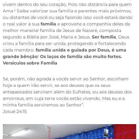
vivem dentro do seu coração, Pois não distância para quem
Ama ! Saiba valorizar sua família e parentes mais próximos,
ou distantes de você ou seja fazendo isso você estará dando
o real valor à sua
família
e aproveite a companhia deles da
melhor maneira! família de Jesus de Nazaré, composta
segundo a Bíblia por José, Maria e Jesus.
Ser família
, Deus
criou a família para ser unida, protegendo e fortalecendo
cada membro.
família unida e guiada por Deus, é uma
grande bênção
!
Os laços de família são muito fortes.
Versículos sobre Família
Se, porém, não agrada a vocês servir ao Senhor, esco­lham
hoje a quem irão servir, se aos deuses que os seus
antepassados serviram além do Eufrates, ou aos deuses dos
amorreus, em cuja terra vocês estão vivendo. Mas eu e a
minha família servi­remos ao Senhor”.
Josué 24:15