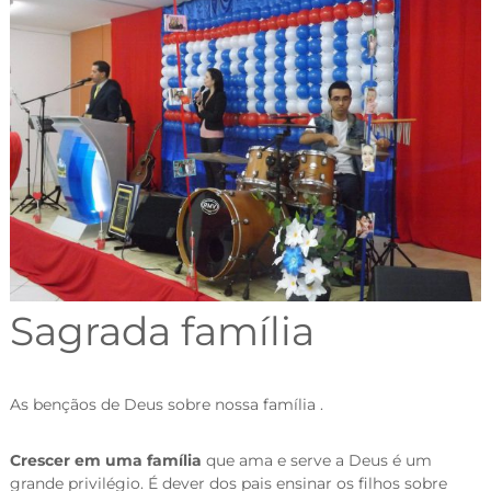
Sagrada família
As bençãos de Deus sobre nossa família .
Crescer em uma família
que ama e serve a Deus é um
grande privilégio. É dever dos pais ensinar os filhos sobre