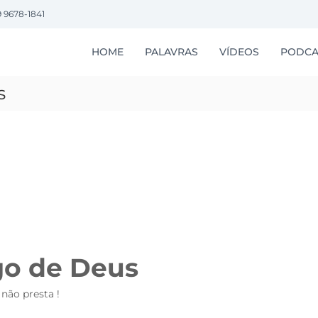
9 9678-1841
HOME
PALAVRAS
VÍDEOS
PODCA
s
go de Deus
não presta !