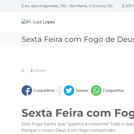
P
Av. dos Imigrantes, 1110 - Rio Maina, Criciúma / SC
(47) 
u
P
l
a
r
r
.
p
L
Sexta Feira com Fogo de Deu
a
u
r
i
a
z
o
L
c
admin
o
o
n
p
t
e
e
z
ú
d
Sexta Feira com Fo
o
Este Fogo Santo que ”queima e consome” tudo o que 
Porque o nosso Deus é um fogo consumidor.