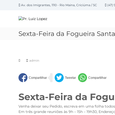
P
Av. dos Imigrantes, 1110 - Rio Maina, Criciúma / SC
(47) 
u
P
l
a
r
r
.
p
L
Sexta-Feira da Fogueira Santa
a
u
r
i
a
z
o
L
c
admin
o
o
n
p
t
e
e
z
ú
d
Sexta-Feira da Fogu
o
Venha deixar seu Pedido, e
screva em uma folha todos
Em três grande reuniões às 9h – 15h – 19h30, Endereç