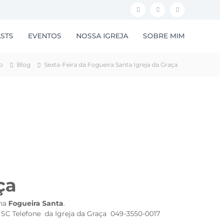
F
I
Y
a
n
o
STS
EVENTOS
NOSSA IGREJA
SOBRE MIM
c
s
u
e
t
t
io
Blog
Sexta-Feira da Fogueira Santa Igreja da Graça
b
a
u
o
g
b
o
r
e
k
a
m
ça
 na
Fogueira Santa
.
e SC Telefone da Igreja da Graça 049-3550-0017