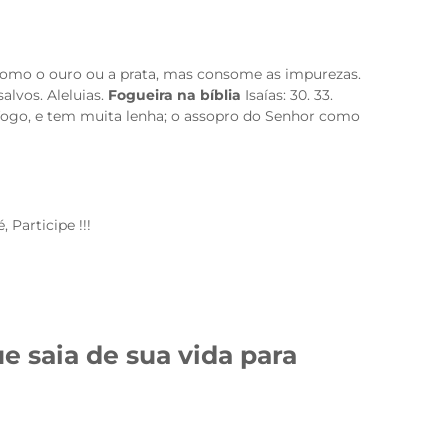
 como o ouro ou a prata, mas consome as impurezas.
lvos. Aleluias.
Fogueira na bíblia
Isaías: 30. 33.
 é fogo, e tem muita lenha; o assopro do Senhor como
 Participe !!!
e saia de sua vida
para