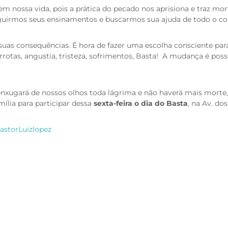
m nossa vida, pois a prática do pecado nos aprisiona e traz mort
guirmos seus ensinamentos e buscarmos sua ajuda de todo o c
as consequências. É hora de fazer uma escolha consciente para
rrotas, angustia, tristeza, sofrimentos, Basta! A mudança é poss
enxugará de nossos olhos toda lágrima e não haverá mais morte, p
ília para participar dessa
sexta-feira o dia do Basta
, na Av. dos
astorLuizlopez