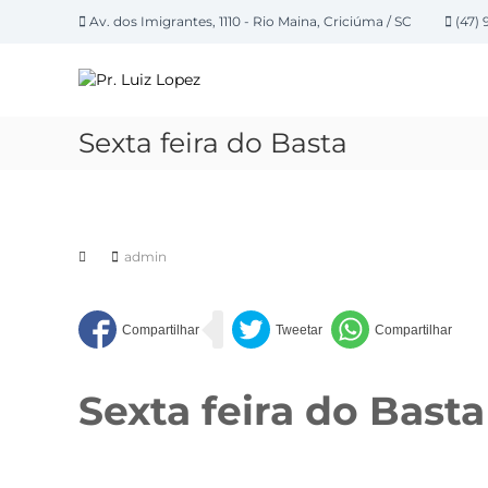
P
Av. dos Imigrantes, 1110 - Rio Maina, Criciúma / SC
(47) 
u
P
l
a
r
r
.
p
L
Sexta feira do Basta
a
u
r
i
a
z
o
L
c
admin
o
o
n
p
t
e
e
z
ú
d
Sexta feira do Basta
o