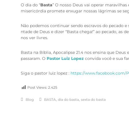
O dia do “
Basta
” O nosso Deus vai operar maravilhas e
misericórdia promete enxugar nossas lágrimas se se
Não podemos continuar sendo escravos do pecado e su
ntade de Deus e dizer “Basta chega!” ao pecado, as de
nos ver livres.
Basta na Bíblia, Apocalipse 21.4 nos ensina que Deus 
passaram. O
Pastor Luiz Lopez
convida você e sua fam
Siga o pastor luiz lopez :
https://www.facebook.com/P
Post Views:
2.425
,
,
Blog
BASTA
dia do basta
sexta do basta