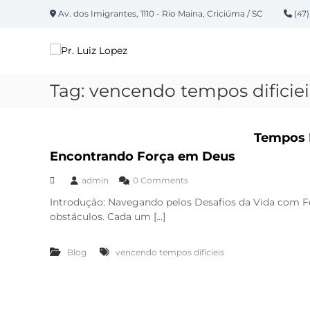
P
Av. dos Imigrantes, 1110 - Rio Maina, Criciúma / SC
(47)
u
P
l
a
r
r
.
p
L
Tag:
vencendo tempos dificiei
a
u
r
i
a
z
Tempos 
o
L
c
Encontrando Força em Deus
o
o
n
admin
0 Comments
p
t
e
Introdução: Navegando pelos Desafios da Vida com F
e
obstáculos. Cada um […]
z
ú
d
o
Blog
vencendo tempos dificieis