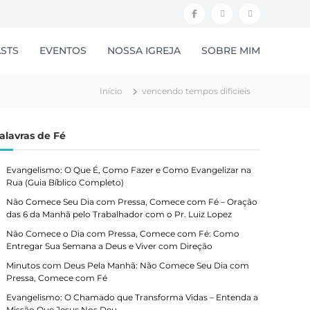
F
I
Y
a
n
o
STS
EVENTOS
NOSSA IGREJA
SOBRE MIM
c
s
u
e
t
t
Início
vencendo tempos dificieis
b
a
u
o
g
b
alavras de Fé
o
r
e
k
a
Evangelismo: O Que É, Como Fazer e Como Evangelizar na
m
Rua (Guia Bíblico Completo)
Não Comece Seu Dia com Pressa, Comece com Fé – Oração
das 6 da Manhã pelo Trabalhador com o Pr. Luiz Lopez
Não Comece o Dia com Pressa, Comece com Fé: Como
Entregar Sua Semana a Deus e Viver com Direção
Minutos com Deus Pela Manhã: Não Comece Seu Dia com
Pressa, Comece com Fé
Evangelismo: O Chamado que Transforma Vidas – Entenda a
Missão Que Jesus Nos Deu