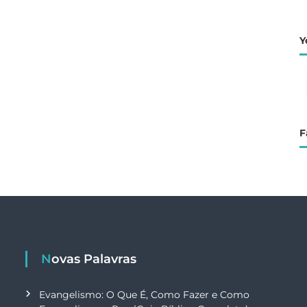
Y
F
Novas Palavras
Evangelismo: O Que É, Como Fazer e Como