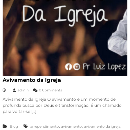
Avivamento da Igreja
admin
0 Comments
Avivamento da Igreja O avivamento é um momento de
profunda busca por Deus e transformação. É um chamado
para voltar-se […]
,
,
,
Blog
arrependimento
avivamento
avivamento da igreja