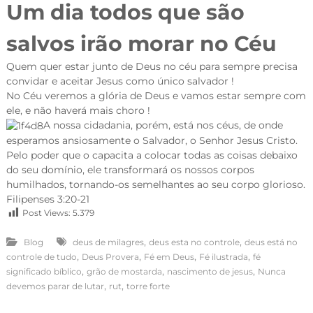
Um dia todos que são
salvos irão morar no Céu
Quem quer estar junto de Deus no céu para sempre precisa
convidar e aceitar Jesus como único salvador !
No Céu veremos a glória de Deus e vamos estar sempre com
ele, e não haverá mais choro !
A nossa cidadania, porém, está nos céus, de onde
esperamos ansiosamente o Salvador, o Senhor Jesus Cristo.
Pelo poder que o capacita a colocar todas as coisas debaixo
do seu domínio, ele transformará os nossos corpos
humilhados, tornando-os semelhantes ao seu corpo glorioso.
Filipenses 3:20-21
Post Views:
5.379
,
,
Blog
deus de milagres
deus esta no controle
deus está no
,
,
,
,
controle de tudo
Deus Provera
Fé em Deus
Fé ilustrada
fé
,
,
,
significado bíblico
grão de mostarda
nascimento de jesus
Nunca
,
,
devemos parar de lutar
rut
torre forte