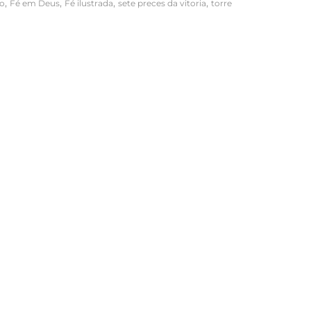
,
,
,
,
do
Fé em Deus
Fé ilustrada
sete preces da vitoria
torre