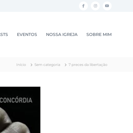
F
I
Y
a
n
o
c
s
u
e
t
t
STS
EVENTOS
NOSSA IGREJA
SOBRE MIM
b
a
u
o
g
b
o
r
e
Início
Sem categoria
7 preces da libertação
k
a
m