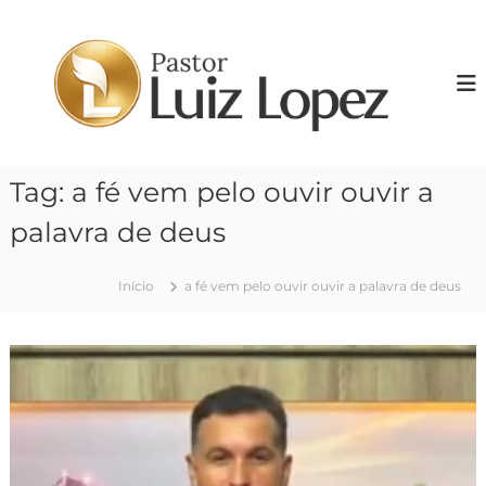
P
u
P
l
r
a
.
r
L
p
u
a
i
r
Tag:
a fé vem pelo ouvir ouvir a
z
a
o
L
palavra de deus
c
o
o
p
n
Início
a fé vem pelo ouvir ouvir a palavra de deus
e
t
z
e
ú
d
o