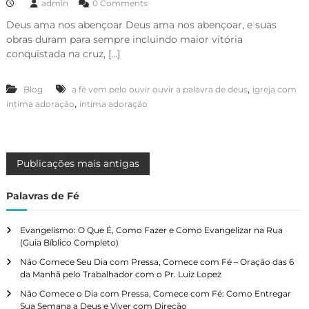
admin
0 Comments
Deus ama nos abençoar Deus ama nos abençoar, e suas
obras duram para sempre incluindo maior vitória
conquistada na cruz, […]
,
Blog
a fé vem pelo ouvir ouvir a palavra de deus
igreja com
,
intima adoração
intima adoração
N
Publicações mais antigas
a
Palavras de Fé
v
Evangelismo: O Que É, Como Fazer e Como Evangelizar na Rua
(Guia Bíblico Completo)
e
Não Comece Seu Dia com Pressa, Comece com Fé – Oração das 6
da Manhã pelo Trabalhador com o Pr. Luiz Lopez
g
Não Comece o Dia com Pressa, Comece com Fé: Como Entregar
Sua Semana a Deus e Viver com Direção