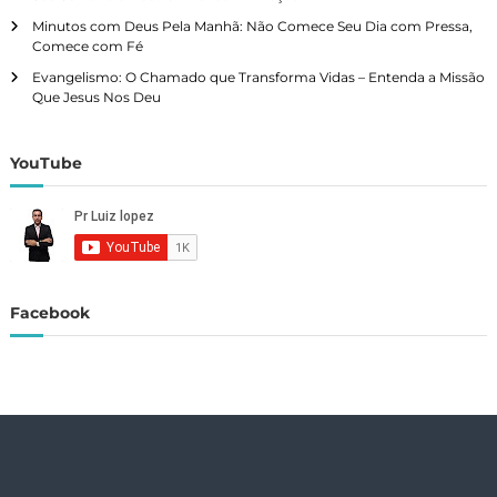
a
Minutos com Deus Pela Manhã: Não Comece Seu Dia com Pressa,
Comece com Fé
ç
Evangelismo: O Chamado que Transforma Vidas – Entenda a Missão
Que Jesus Nos Deu
ã
o
YouTube
p
o
r
Facebook
p
o
s