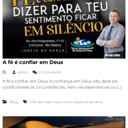
A fé é confiar em Deus
admin
0 Comments
A fé é confiar em Deus A confiança em Deus não deve ser
condicionada às circunstâncias, nem nas experiências ou […]
Blog
a fé vem pelo ouvir ouvir a palavra de deus