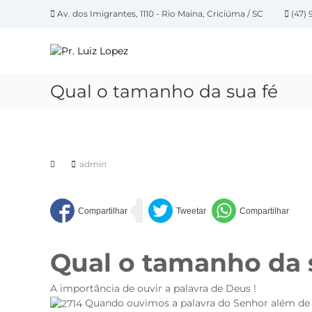
P
Av. dos Imigrantes, 1110 - Rio Maina, Criciúma / SC
(47) 
u
P
l
a
r
r
.
p
L
Qual o tamanho da sua fé
a
u
r
i
a
z
o
L
c
admin
o
o
n
p
t
e
e
z
ú
d
Qual o tamanho da 
o
A importância de ouvir a palavra de Deus !
Quando ouvimos a palavra do Senhor além de no