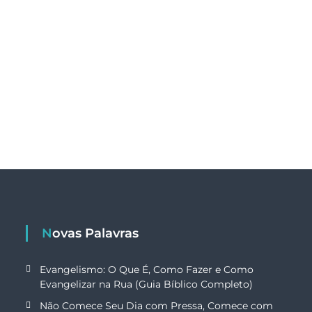
Novas Palavras
Evangelismo: O Que É, Como Fazer e Como
Evangelizar na Rua (Guia Bíblico Completo)
Não Comece Seu Dia com Pressa, Comece com