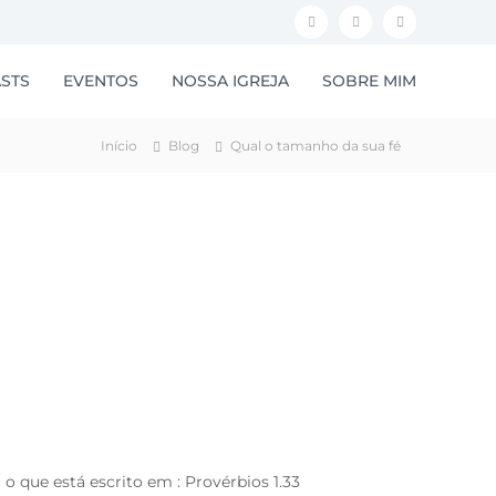
F
I
Y
a
n
o
STS
EVENTOS
NOSSA IGREJA
SOBRE MIM
c
s
u
e
t
t
Início
Blog
Qual o tamanho da sua fé
b
a
u
o
g
b
o
r
e
k
a
m
 que está escrito em : Provérbios 1.33