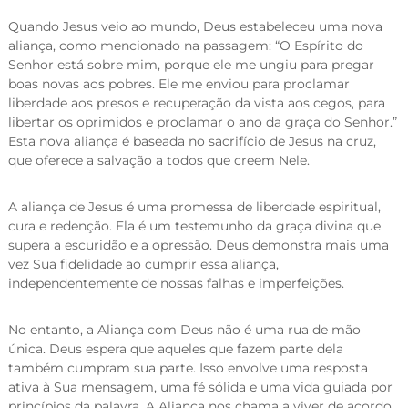
Quando Jesus veio ao mundo, Deus estabeleceu uma nova
aliança, como mencionado na passagem: “O Espírito do
Senhor está sobre mim, porque ele me ungiu para pregar
boas novas aos pobres. Ele me enviou para proclamar
liberdade aos presos e recuperação da vista aos cegos, para
libertar os oprimidos e proclamar o ano da graça do Senhor.”
Esta nova aliança é baseada no sacrifício de Jesus na cruz,
que oferece a salvação a todos que creem Nele.
A aliança de Jesus é uma promessa de liberdade espiritual,
cura e redenção. Ela é um testemunho da graça divina que
supera a escuridão e a opressão. Deus demonstra mais uma
vez Sua fidelidade ao cumprir essa aliança,
independentemente de nossas falhas e imperfeições.
No entanto, a Aliança com Deus não é uma rua de mão
única. Deus espera que aqueles que fazem parte dela
também cumpram sua parte. Isso envolve uma resposta
ativa à Sua mensagem, uma fé sólida e uma vida guiada por
princípios da palavra. A Aliança nos chama a viver de acordo