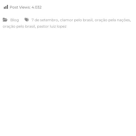
Post Views:
4.032
,
,
,
Blog
7 de setembro
clamor pelo brasil
oração pela nações
,
oração pelo brasil
pastor luiz lopez