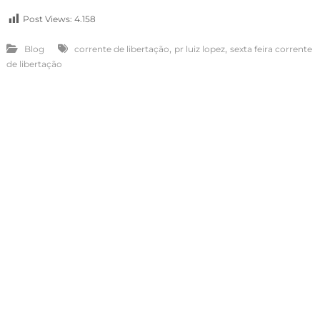
Post Views:
4.158
,
,
Blog
corrente de libertação
pr luiz lopez
sexta feira corrente
de libertação