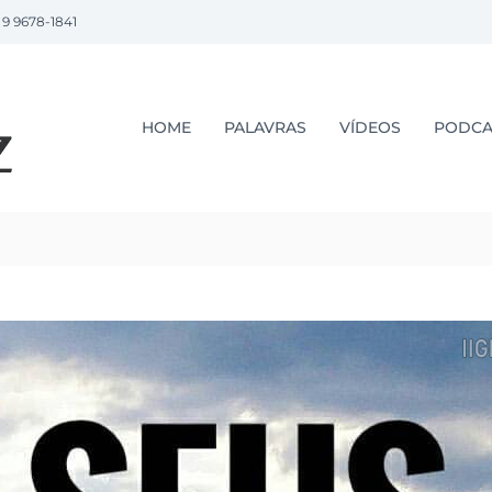
 9 9678-1841
P
r
.
HOME
PALAVRAS
VÍDEOS
PODCA
L
u
i
z
L
o
p
e
z