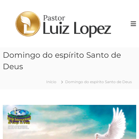
P
u
P
l
r
a
.
r
L
p
u
a
i
r
Domingo do espírito Santo de
z
a
o
L
Deus
c
o
o
p
n
Início
Domingo do espírito Santo de Deus
e
t
z
e
ú
d
o