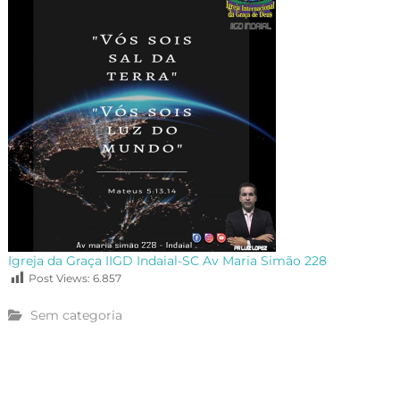
Igreja da Graça IIGD Indaial-SC Av Maria Simão 228
Post Views:
6.857
Sem categoria