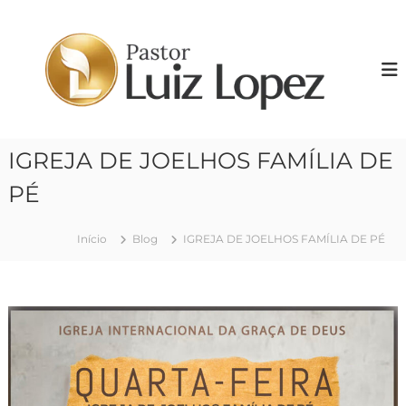
P
u
P
l
r
a
.
r
L
p
u
a
i
r
IGREJA DE JOELHOS FAMÍLIA DE
z
a
o
L
PÉ
c
o
o
p
n
Início
Blog
IGREJA DE JOELHOS FAMÍLIA DE PÉ
e
t
z
e
ú
d
o