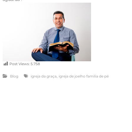
Post Views:
5.758
,
Blog
igreja da graça
igreja de joelho familia de pé