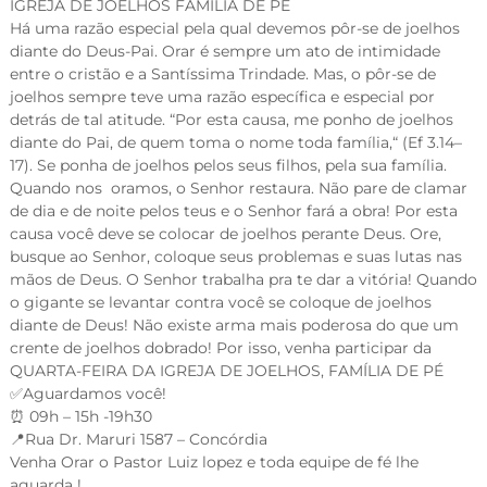
IGREJA DE JOELHOS FAMÍLIA DE PÉ
Há uma razão especial pela qual devemos pôr-se de joelhos
diante do Deus-Pai. Orar é sempre um ato de intimidade
entre o cristão e a Santíssima Trindade. Mas, o pôr-se de
joelhos sempre teve uma razão específica e especial por
detrás de tal atitude. “Por esta causa, me ponho de joelhos
diante do Pai, de quem toma o nome toda família,“ (Ef 3.14–
17). Se ponha de joelhos pelos seus filhos, pela sua família.
Quando nos oramos, o Senhor restaura. Não pare de clamar
de dia e de noite pelos teus e o Senhor fará a obra! Por esta
causa você deve se colocar de joelhos perante Deus. Ore,
busque ao Senhor, coloque seus problemas e suas lutas nas
mãos de Deus. O Senhor trabalha pra te dar a vitória! Quando
o gigante se levantar contra você se coloque de joelhos
diante de Deus! Não existe arma mais poderosa do que um
crente de joelhos dobrado! Por isso, venha participar da
QUARTA-FEIRA DA IGREJA DE JOELHOS, FAMÍLIA DE PÉ
✅Aguardamos você!
⏰ 09h – 15h -19h30
📍Rua Dr. Maruri 1587 – Concórdia
Venha Orar o Pastor Luiz lopez e toda equipe de fé lhe
aguarda !