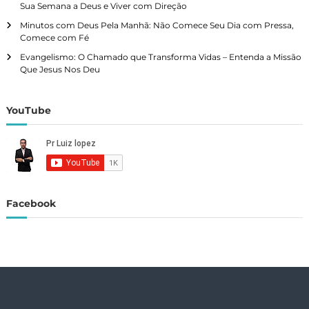
Sua Semana a Deus e Viver com Direção
a
Minutos com Deus Pela Manhã: Não Comece Seu Dia com Pressa,
Comece com Fé
ç
Evangelismo: O Chamado que Transforma Vidas – Entenda a Missão
Que Jesus Nos Deu
ã
o
YouTube
p
o
r
Facebook
p
o
s