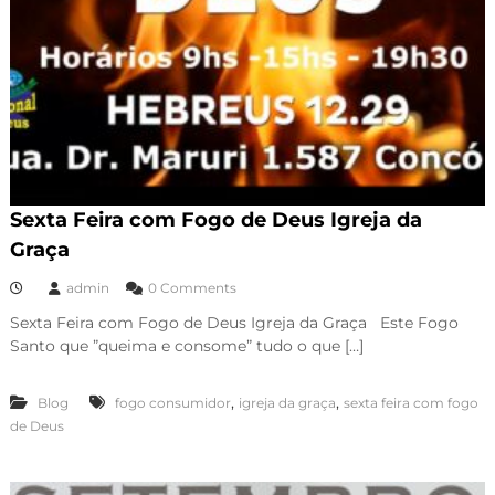
Sexta Feira com Fogo de Deus Igreja da
Graça
admin
0 Comments
Sexta Feira com Fogo de Deus Igreja da Graça Este Fogo
Santo que ”queima e consome” tudo o que […]
,
,
Blog
fogo consumidor
igreja da graça
sexta feira com fogo
de Deus