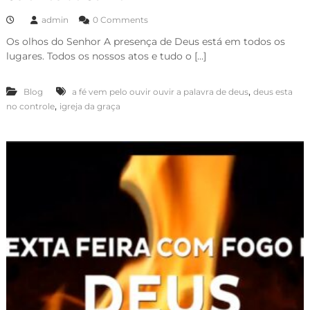
admin
0 Comments
Os olhos do Senhor A presença de Deus está em todos os
lugares. Todos os nossos atos e tudo o […]
,
Blog
a fé vem pelo ouvir ouvir a palavra de deus
deus esta
,
no controle
igreja da graça