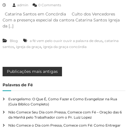
admin
0 Comments
Catarina Santos em Concórdia Culto dos Vencedores
Com a presença especial da cantora Catarina Santos Igreja
da […]
,
Blog
a fé vem pelo ouvir ouvir a palavra de deus
catarina
,
,
santos
igreja da graça
igreja da graça concórdia
N
Publicações mais antigas
a
Palavras de Fé
v
Evangelismo: O Que É, Como Fazer e Como Evangelizar na Rua
(Guia Bíblico Completo)
e
Não Comece Seu Dia com Pressa, Comece com Fé – Oração das 6
da Manhã pelo Trabalhador com o Pr. Luiz Lopez
g
Não Comece o Dia com Pressa, Comece com Fé: Como Entregar