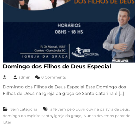
Domingo dos Filhos de Deus Especial
admin
0 Comments
Domingo dos Filhos de Deus Especial Este Domingo dos
Filhos de Deus na Igreja da graça de Santa Catarina é […]
,
Sem categoria
a fé vem pelo ouvir ouvir a palavra de deus
,
,
domingo do espirito santo
igreja da graça
Nunca devemos parar de
lutar