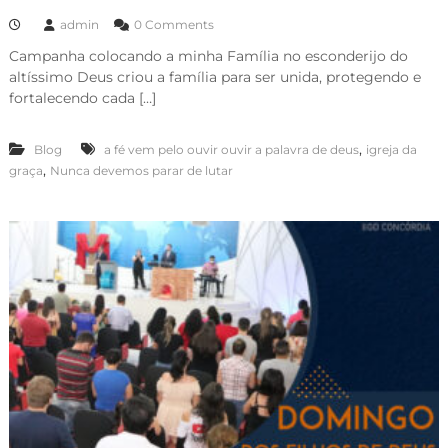
admin
0 Comments
Campanha colocando a minha Família no esconderijo do
altíssimo Deus criou a família para ser unida, protegendo e
fortalecendo cada […]
,
Blog
a fé vem pelo ouvir ouvir a palavra de deus
igreja da
,
graça
Nunca devemos parar de lutar