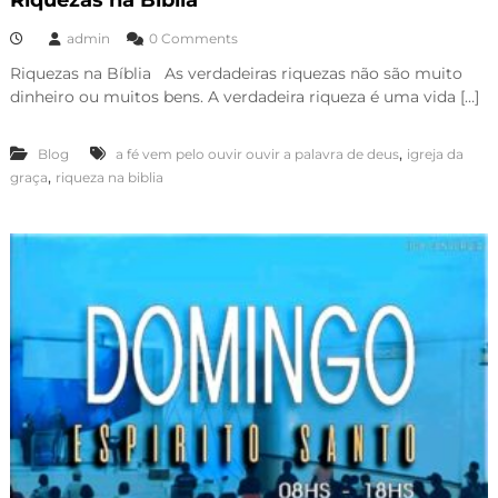
Riquezas na Bíblia
admin
0 Comments
Riquezas na Bíblia As verdadeiras riquezas não são muito
dinheiro ou muitos bens. A verdadeira riqueza é uma vida […]
,
Blog
a fé vem pelo ouvir ouvir a palavra de deus
igreja da
,
graça
riqueza na biblia