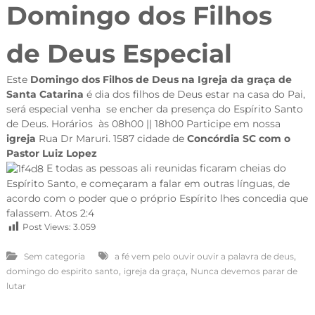
Domingo dos Filhos
de Deus Especial
Este
Domingo dos Filhos de Deus na Igreja da graça de
Santa Catarina
é dia dos filhos de Deus estar na casa do Pai,
será especial venha se encher da presença do Espírito Santo
de Deus. Horários às 08h00 || 18h00 Participe em nossa
igreja
Rua Dr Maruri. 1587 cidade de
Concórdia SC com o
Pastor Luiz Lopez
E todas as pessoas ali reunidas ficaram cheias do
Espírito Santo, e começaram a falar em outras línguas, de
acordo com o poder que o próprio Espírito lhes concedia que
falassem. Atos 2:4
Post Views:
3.059
,
Sem categoria
a fé vem pelo ouvir ouvir a palavra de deus
,
,
domingo do espirito santo
igreja da graça
Nunca devemos parar de
lutar