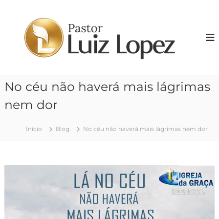
P
u
P
l
r
a
.
r
L
p
u
a
i
r
No céu não haverá mais lágrimas
z
a
o
L
nem dor
c
o
o
p
n
Início
Blog
No céu não haverá mais lágrimas nem dor
e
t
z
e
ú
d
o