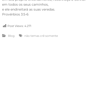
em todos os seus caminhos,
e ele endireitará as suas veredas.
Provérbios 3:5-6
Post Views:
4.271
Blog
não temas crê somente