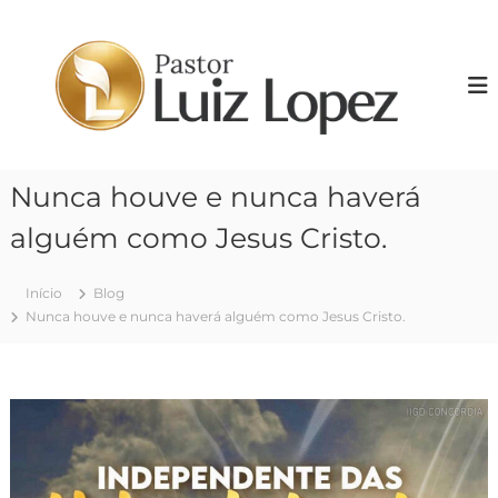
P
u
P
l
r
a
.
r
L
p
u
a
i
r
Nunca houve e nunca haverá
z
a
o
L
alguém como Jesus Cristo.
c
o
o
p
n
Início
Blog
e
t
Nunca houve e nunca haverá alguém como Jesus Cristo.
z
e
ú
d
o