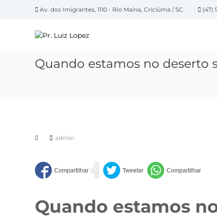
P
Av. dos Imigrantes, 1110 - Rio Maina, Criciúma / SC
(47) 
u
P
l
a
r
r
.
p
L
Quando estamos no deserto
a
u
r
i
a
z
o
L
c
o
o
n
p
t
admin
e
e
z
ú
d
o
Quando estamos no