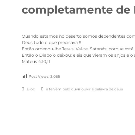
completamente de
Quando estamos no deserto somos dependentes comple
Deus tudo o que precisava !!!
Então ordenou-lhe Jesus: Vai-te, Satanás; porque está e
Então o Diabo o deixou; e eis que vieram os anjos e o 
Mateus 4:10,11
Post Views:
3.055
Blog
a fé vem pelo ouvir ouvir a palavra de deus