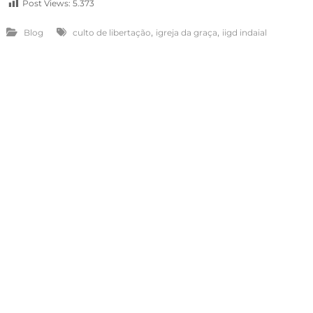
Post Views:
5.373
,
,
Blog
culto de libertação
igreja da graça
iigd indaial