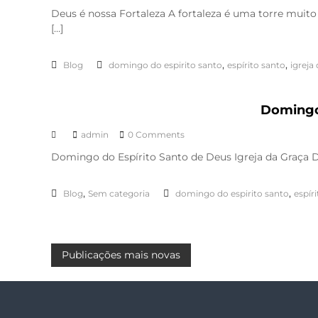
Deus é nossa Fortaleza A fortaleza é uma torre muito
[…]
,
,
Blog
domingo do espirito santo
espírito santo
igreja
Domingo 
admin
0 Comments
Domingo do Espírito Santo de Deus Igreja da Graça D
,
,
Blog
Sem categoria
domingo do espirito santo
espír
N
Publicações mais novas
a