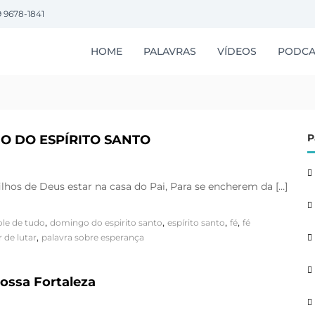
9 9678-1841
HOME
PALAVRAS
VÍDEOS
PODCA
P
O DO ESPÍRITO SANTO
s de Deus estar na casa do Pai, Para se encherem da […]
,
,
,
,
ole de tudo
domingo do espirito santo
espírito santo
fé
fé
,
de lutar
palavra sobre esperança
ossa Fortaleza