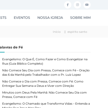
F
I
Y
a
n
o
STS
EVENTOS
NOSSA IGREJA
SOBRE MIM
c
s
u
e
t
t
Início
espírito santo
b
a
u
o
g
b
alavras de Fé
o
r
e
k
a
Evangelismo: O Que É, Como Fazer e Como Evangelizar na
m
Rua (Guia Bíblico Completo)
Não Comece Seu Dia com Pressa, Comece com Fé – Oração
das 6 da Manhã pelo Trabalhador com o Pr. Luiz Lopez
Não Comece o Dia com Pressa, Comece com Fé: Como
Entregar Sua Semana a Deus e Viver com Direção
Minutos com Deus Pela Manhã: Não Comece Seu Dia com
Pressa, Comece com Fé
Evangelismo: O Chamado que Transforma Vidas – Entenda a
Missão Que Jesus Nos Deu