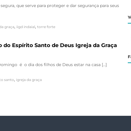
 segura, que serve para proteger e dar segurança para seus
Y
,
,
 da graça
iigd indaial
torre forte
do Espírito Santo de Deus Igreja da Graça
F
omingo é o dia dos filhos de Deus estar na casa […]
,
ito santo
igreja da graça