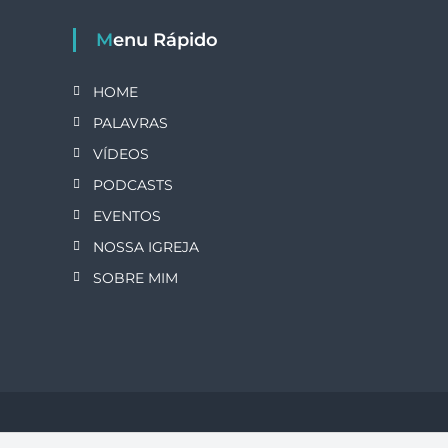
v
Menu Rápido
e
g
HOME
PALAVRAS
a
VÍDEOS
ç
PODCASTS
EVENTOS
ã
NOSSA IGREJA
o
SOBRE MIM
p
o
r