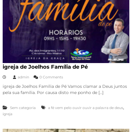
igreja de Joelhos Família de Pé
admin
0 Comments
igreja de Joelhos Família de Pé Vamos clamar a Deus juntos
pela sua família. Por causa disto me ponho de […]
,
Sem categoria
a fé vem pelo ouvir ouvir a palavra de deus
igreja