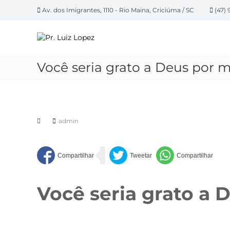
P
Av. dos Imigrantes, 1110 - Rio Maina, Criciúma / SC
(47) 
u
P
l
a
r
r
.
p
L
Você seria grato a Deus por m
a
u
r
i
a
z
o
L
c
admin
o
o
n
p
t
e
e
z
ú
d
Você seria grato a 
o