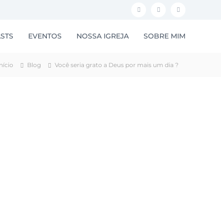
F
I
Y
a
n
o
STS
EVENTOS
NOSSA IGREJA
SOBRE MIM
c
s
u
e
t
t
nício
Blog
Você seria grato a Deus por mais um dia ?
b
a
u
o
g
b
o
r
e
k
a
m