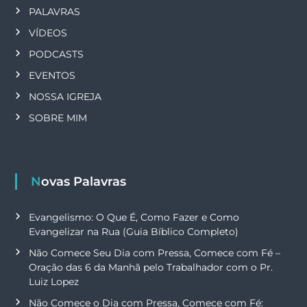
a
PALAVRAS
ç
VÍDEOS
PODCASTS
ã
EVENTOS
o
NOSSA IGREJA
SOBRE MIM
p
o
r
Novas Palavras
p
Evangelismo: O Que É, Como Fazer e Como
Evangelizar na Rua (Guia Bíblico Completo)
o
Não Comece Seu Dia com Pressa, Comece com Fé –
Oração das 6 da Manhã pelo Trabalhador com o Pr.
s
Luiz Lopez
Não Comece o Dia com Pressa, Comece com Fé: