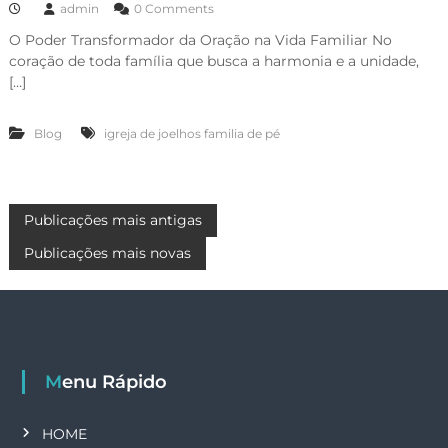
admin
0 Comments
O Poder Transformador da Oração na Vida Familiar No
coração de toda família que busca a harmonia e a unidade,
[…]
Blog
igreja de joelhos familia de pé
N
Publicações mais antigas
Publicações mais novas
a
v
e
Menu Rápido
g
HOME