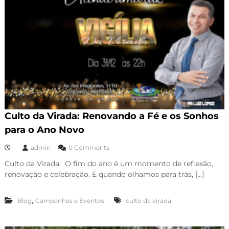
V
R
A
S
Culto da Virada: Renovando a Fé e os Sonhos
para o Ano Novo
admin
0 Comments
Culto da Virada: O fim do ano é um momento de reflexão,
renovação e celebração. É quando olhamos para trás, […]
,
Blog
Campanhas e Eventos
culto da virada