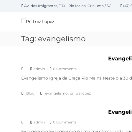
P
Av. dos Imigrantes, 1110 - Rio Maina, Criciúma / SC
(47) 
u
P
l
a
r
r
.
p
L
Tag:
evangelismo
a
u
r
i
a
z
Evangeli
o
L
c
admin
0 Comments
o
o
n
Evangelismo Igreja da Graça Rio Maina Neste dia 30 de
p
t
e
e
z
,
Blog
evangelismo
pr luiz lopez
ú
d
o
Evangel
admin
0 Comments
Evangelismo Evangelismo é uma missão sagrada que o