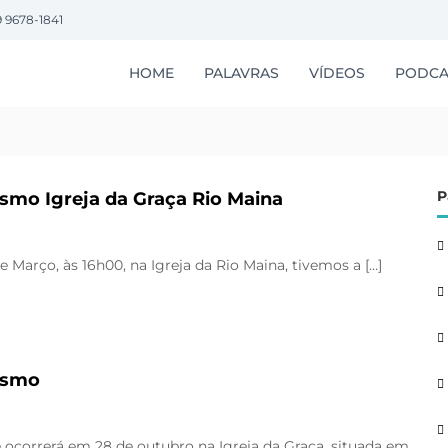
9 9678-1841
HOME
PALAVRAS
VÍDEOS
PODCA
P
smo Igreja da Graça Rio Maina
 Março, às 16h00, na Igreja da Rio Maina, tivemos a […]
ismo
correrá em 28 de outubro na Igreja da Graça, situada em