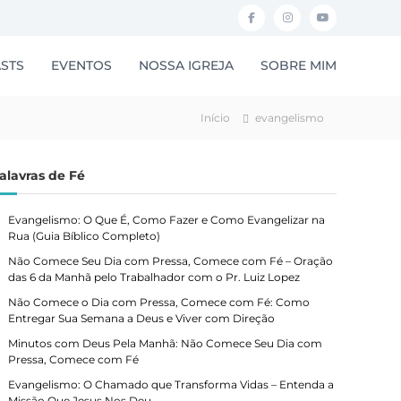
F
I
Y
a
n
o
STS
EVENTOS
NOSSA IGREJA
SOBRE MIM
c
s
u
e
t
t
Início
evangelismo
b
a
u
o
g
b
alavras de Fé
o
r
e
k
a
Evangelismo: O Que É, Como Fazer e Como Evangelizar na
m
Rua (Guia Bíblico Completo)
Não Comece Seu Dia com Pressa, Comece com Fé – Oração
das 6 da Manhã pelo Trabalhador com o Pr. Luiz Lopez
Não Comece o Dia com Pressa, Comece com Fé: Como
Entregar Sua Semana a Deus e Viver com Direção
Minutos com Deus Pela Manhã: Não Comece Seu Dia com
Pressa, Comece com Fé
Evangelismo: O Chamado que Transforma Vidas – Entenda a
Missão Que Jesus Nos Deu