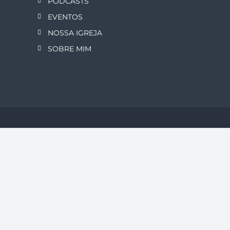
PODCASTS
ã
EVENTOS
o
NOSSA IGREJA
SOBRE MIM
p
o
r
p
o
s
t
s