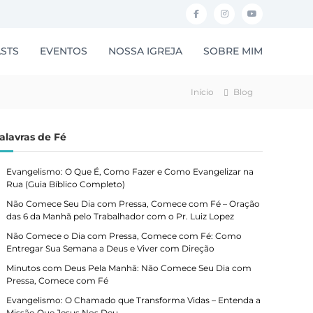
F
I
Y
a
n
o
STS
EVENTOS
NOSSA IGREJA
SOBRE MIM
c
s
u
e
t
t
Início
Blog
b
a
u
o
g
b
alavras de Fé
o
r
e
k
a
Evangelismo: O Que É, Como Fazer e Como Evangelizar na
m
Rua (Guia Bíblico Completo)
Não Comece Seu Dia com Pressa, Comece com Fé – Oração
das 6 da Manhã pelo Trabalhador com o Pr. Luiz Lopez
Não Comece o Dia com Pressa, Comece com Fé: Como
Entregar Sua Semana a Deus e Viver com Direção
Minutos com Deus Pela Manhã: Não Comece Seu Dia com
Pressa, Comece com Fé
Evangelismo: O Chamado que Transforma Vidas – Entenda a
Missão Que Jesus Nos Deu