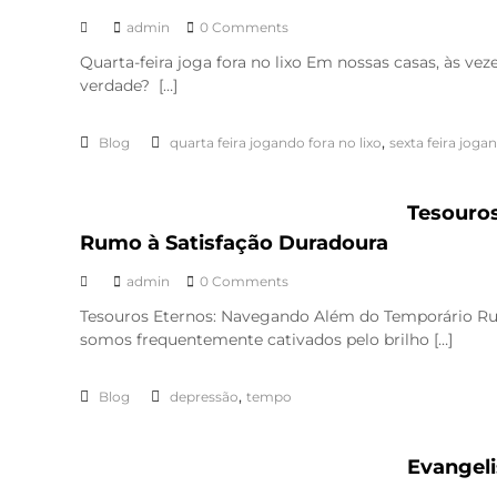
admin
0 Comments
Quarta-feira joga fora no lixo Em nossas casas, às v
verdade? […]
,
Blog
quarta feira jogando fora no lixo
sexta feira jogan
Tesouro
Rumo à Satisfação Duradoura
admin
0 Comments
Tesouros Eternos: Navegando Além do Temporário Rum
somos frequentemente cativados pelo brilho […]
,
Blog
depressão
tempo
Evangeli