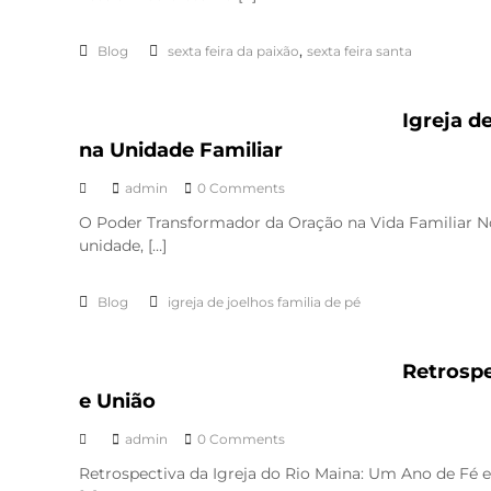
,
Blog
sexta feira da paixão
sexta feira santa
Igreja d
na Unidade Familiar
admin
0 Comments
O Poder Transformador da Oração na Vida Familiar No
unidade, […]
Blog
igreja de joelhos familia de pé
Retrospe
e União
admin
0 Comments
Retrospectiva da Igreja do Rio Maina: Um Ano de Fé e