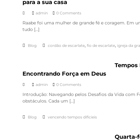
para a sua casa
admin
0 Comments
Raabe foi uma mulher de grande fé e coragem. Em uma
tudo […]
,
,
Blog
cordão de escarlate
fio de escarlate
igreja da gr
Tempos 
Encontrando Força em Deus
admin
0 Comments
Introdução: Navegando pelos Desafios da Vida com F
obstáculos. Cada um […]
Blog
vencendo tempos dificieis
Quarta-fe