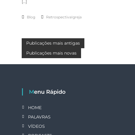
[…]
Blog
RetrospectivaIgreja
N
Publicações mais antigas
Publicações mais novas
a
v
e
Menu Rápido
g
HOME
a
PALAVRAS
ç
VÍDEOS