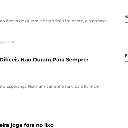
Y
 época de guerra e destruição iminente, ela arriscou
,
aça
raab
F
Difíceis Não Duram Para Sempre:
é e Esperança Nenhum caminho na vida é livre de
ira joga fora no lixo