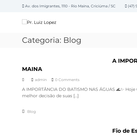
P
Av. dos Imigrantes, 1110 - Rio Maina, Criciúma / SC
(47) 
u
P
l
a
r
r
.
p
L
Categoria:
Blog
a
u
r
i
a
z
A IMPOR
o
L
c
MAINA
o
o
n
admin
0 Comments
p
t
e
A IMPORTÂNCIA DO BATISMO NAS ÁGUAS 🌊✨ Hoje 09
e
melhor decisão de suas […]
z
ú
d
o
Blog
Fio de E