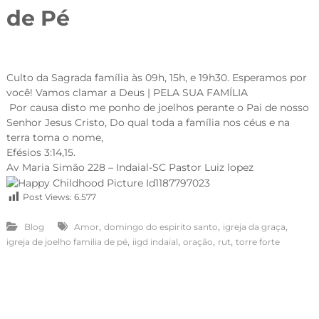
de Pé
Culto da Sagrada família às 09h, 15h, e 19h30. Esperamos por
você! Vamos clamar a Deus | PELA SUA FAMÍLIA
Por causa disto me ponho de joelhos perante o Pai de nosso
Senhor Jesus Cristo, Do qual toda a família nos céus e na
terra toma o nome,
Efésios 3:14,15.
Av Maria Simão 228 – Indaial-SC Pastor Luiz lopez
Post Views:
6.577
,
,
,
Blog
Amor
domingo do espirito santo
igreja da graça
,
,
,
,
igreja de joelho familia de pé
iigd indaial
oração
rut
torre forte