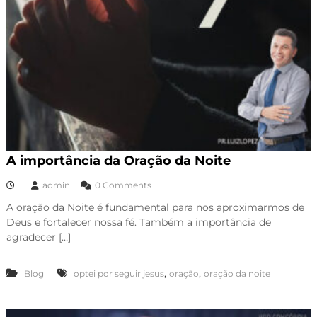
A importância da Oração da Noite
admin
0 Comments
A oração da Noite é fundamental para nos aproximarmos de
Deus e fortalecer nossa fé. Também a importância de
agradecer […]
,
,
Blog
optei por seguir jesus
oração
oração da noite