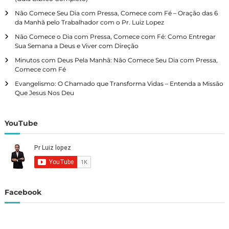
e
Não Comece Seu Dia com Pressa, Comece com Fé – Oração das 6
da Manhã pelo Trabalhador com o Pr. Luiz Lopez
g
Não Comece o Dia com Pressa, Comece com Fé: Como Entregar
Sua Semana a Deus e Viver com Direção
a
Minutos com Deus Pela Manhã: Não Comece Seu Dia com Pressa,
Comece com Fé
ç
Evangelismo: O Chamado que Transforma Vidas – Entenda a Missão
Que Jesus Nos Deu
ã
o
YouTube
p
o
r
Facebook
p