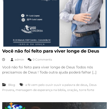
Você não foi feito para viver longe de Deus
admin
0 Comments
Você não foi feito para viver longe de Deus Todos nós
precisamos de Deus ! Toda outra ajuda poderá falhar […]
,
Blog
a fé vem pelo ouvir ouvir a palavra de deus
Deus
,
,
,
Provera
mensagem de esperança na bíblia
oração
torre forte