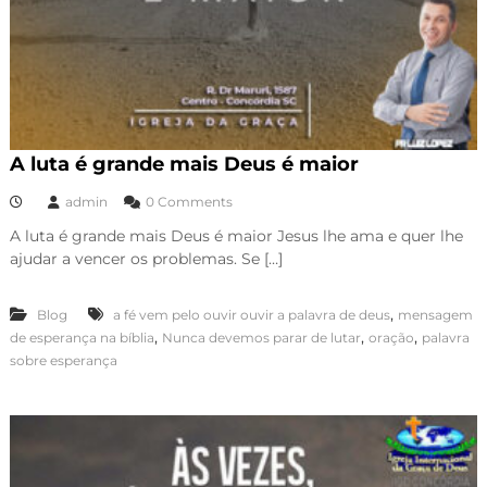
A luta é grande mais Deus é maior
admin
0 Comments
A luta é grande mais Deus é maior Jesus lhe ama e quer lhe
ajudar a vencer os problemas. Se […]
,
Blog
a fé vem pelo ouvir ouvir a palavra de deus
mensagem
,
,
,
de esperança na bíblia
Nunca devemos parar de lutar
oração
palavra
sobre esperança