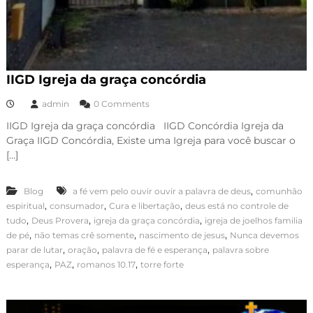
IIGD Igreja da graça concórdia
admin
0 Comments
IIGD Igreja da graça concórdia IIGD Concórdia Igreja da
Graça IIGD Concórdia, Existe uma Igreja para você buscar o
[…]
,
Blog
a fé vem pelo ouvir ouvir a palavra de deus
comunhão
,
,
,
espiritual
consumador
Cura e libertação
deus está no controle de
,
,
,
tudo
Deus Provera
igreja da graça concórdia
igreja de joelhos familia
,
,
,
de pé
não temas crê somente
nascimento de jesus
Nunca devemos
,
,
,
parar de lutar
oração
palavra de fé e esperança
palavra sobre
,
,
,
esperança
PAZ
romanos 10.17
torre forte