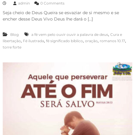
admin
0 Comments
Seja cheio de Deus Queira se esvaziar de si mesmo e se
encher desse Deus Vivo Deus lhe dará o […]
,
Blog
a fé vem pelo ouvir ouvir a palavra de deus
Cura e
,
,
,
,
,
libertação
Fé ilustrada
fé significado bíblico
oração
romanos 10.17
torre forte