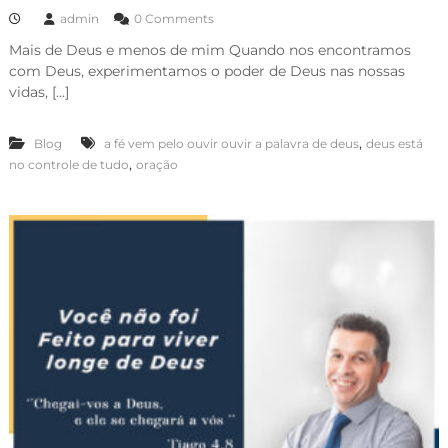
admin
0 Comments
Mais de Deus e menos de mim Quando nos encontramos
com Deus, experimentamos o poder de Deus nas nossas
vidas, […]
,
Blog
a fé vem pelo ouvir ouvir a palavra de deus
deus está
,
no controle de tudo
oração