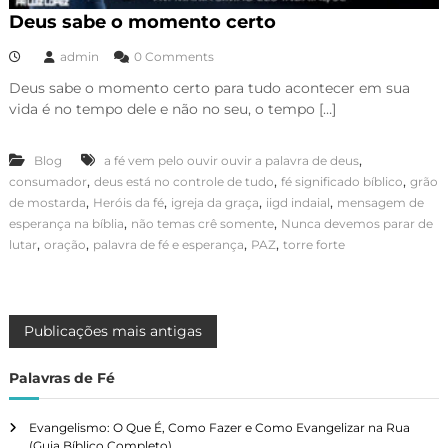
Deus sabe o momento certo
admin
0 Comments
Deus sabe o momento certo para tudo acontecer em sua
vida é no tempo dele e não no seu, o tempo […]
,
Blog
a fé vem pelo ouvir ouvir a palavra de deus
,
,
,
consumador
deus está no controle de tudo
fé significado bíblico
grão
,
,
,
,
de mostarda
Heróis da fé
igreja da graça
iigd indaial
mensagem de
,
,
esperança na bíblia
não temas crê somente
Nunca devemos parar de
,
,
,
,
lutar
oração
palavra de fé e esperança
PAZ
torre forte
N
Publicações mais antigas
a
Palavras de Fé
v
Evangelismo: O Que É, Como Fazer e Como Evangelizar na Rua
(Guia Bíblico Completo)