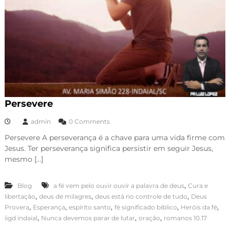
Persevere
admin
0 Comments
Persevere A perseverança é a chave para uma vida firme com
Jesus. Ter perseverança significa persistir em seguir Jesus,
mesmo […]
,
Blog
a fé vem pelo ouvir ouvir a palavra de deus
Cura e
,
,
,
libertação
deus de milagres
deus está no controle de tudo
Deus
,
,
,
,
,
Provera
Esperança
espírito santo
fé significado bíblico
Heróis da fé
,
,
,
iigd indaial
Nunca devemos parar de lutar
oração
romanos 10.17